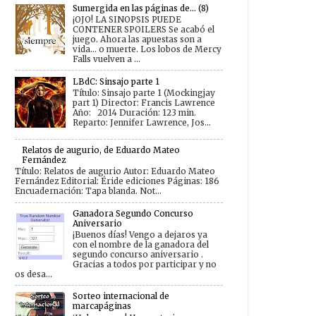
Sumergida en las páginas de... (8)
¡OJO! LA SINOPSIS PUEDE
CONTENER SPOILERS Se acabó el
juego. Ahora las apuestas son a
vida... o muerte. Los lobos de Mercy
Falls vuelven a ...
LBdC: Sinsajo parte 1
Título: Sinsajo parte 1 (Mockingjay
part 1) Director: Francis Lawrence
Año: 2014 Duración: 123 min.
Reparto: Jennifer Lawrence, Jos...
Relatos de augurio, de Eduardo Mateo
Fernández
Título: Relatos de augurio Autor: Eduardo Mateo
Fernández Editorial: Éride ediciones Páginas: 186
Encuadernación: Tapa blanda. Not...
Ganadora Segundo Concurso
Aniversario
¡Buenos días! Vengo a dejaros ya
con el nombre de la ganadora del
segundo concurso aniversario .
Gracias a todos por participar y no
os desa...
Sorteo internacional de
marcapáginas