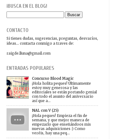
¡BUSCA EN EL BLOG!
CONTACTO
Si tienes
dudas
,
sugerencias
,
preguntas
,
desvaríos
,
ideas
... contacta conmigo a traves de:
raigde.lluna@gmail.com
ENTRADAS POPULARES
Concurso Blood Magic
¡Hola holita peques! Últimamente
estoy muy generosa y las
editoriales se están portando genial
con todo el asunto del aniversario
así que a...
NAL con V (25)
¡Hola peques! Empieza el fin de
semana, y que mejor manera de
empezarlo que enseñándoos mis
nuevas adquisiciones :) Como
veréis, hay una peq...