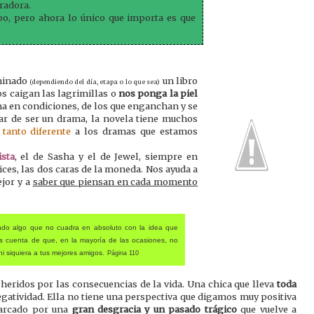
radora.
o, pero ahora lo único que importa es que
rminado
un libro
(dependiendo del día, etapa o lo que sea)
os caigan las lagrimillas o
nos ponga la piel
a en condiciones, de los que enganchan y se
sar de ser un drama, la novela tiene muchos
 tanto diferente
a los dramas que estamos
sta
, el de Sasha y el de Jewel, siempre en
ces, las dos caras de la moneda. Nos ayuda a
jor y a
saber que piensan en cada momento
endo algo que no cuadra en absoluto con la idea que
s cuenta de que, en la mayoría de las ocasiones, no
i siquiera a tus mejores amigos.
Página 110
, heridos por las consecuencias de la vida. Una chica que lleva
toda
negatividad. Ella no tiene una perspectiva que digamos muy positiva
marcado por una
gran desgracia y un pasado trágico
que vuelve a