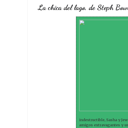
La chica del lago, de Steph Bow
indestructible, Sasha y Jew
amigos extravagantes y un