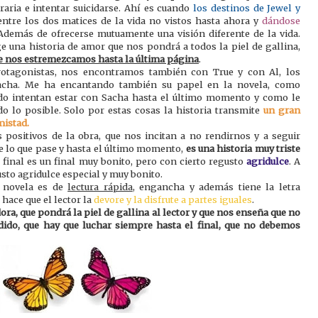
eraria e intentar suicidarse. Ahí es cuando
los destinos de Jewel y
ntre los dos matices de la vida no vistos hasta ahora y
dándose
 Además de ofrecerse mutuamente una visión diferente de la vida.
e una historia de amor que nos pondrá a todos la piel de gallina,
e nos estremezcamos hasta la última página
.
rotagonistas, nos encontramos también con True y con Al, los
acha. Me ha encantando también su papel en la novela, como
do intentan estar con Sacha hasta el último momento y como le
 lo posible. Solo por estas cosas la historia transmite
un gran
mistad.
 positivos de la obra, que nos incitan a no rendirnos y a seguir
 lo que pase y hasta el último momento,
es una historia muy triste
l final es un final muy bonito, pero con cierto regusto
agridulce
. A
usto agridulce especial y muy bonito.
 novela es de
lectura rápida
, engancha y además tiene la letra
hace que el lector la
devore y la disfrute a partes iguales
.
a, que pondrá la piel de gallina al lector y que nos enseña que no
dido, que hay que luchar siempre hasta el final, que no debemos