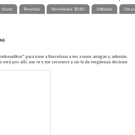
About
Reseñas
Novedades 2020
Afiliados
Otras
na
bandonaditos" para irme a Barcelona a ver a unos amigas y, además,
s está por allí, me ve y me reconoce y no le da vergüenza decirme