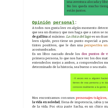
una aventura alocada y libe
No les queda mucho tiemp
están juntos.
Opinión
personal
:
A todos nos gusta leer en algún momento dete
que sea un drama y que nos haga que a ratos se n
de gallina
al máximo.
La chica del lago
es un dram
leen rápido, pero tiene un punto especial: a pe
tintes positivos, que le dan una
perspectiva un
acostumbrados.
Es un libro narrado desde los
dos puntos de vi
primera persona, lo que nos hace ver los dos mati
entenderlos mejor a ambos, a comprenderlos me
determinado de la historia, sea bueno o sea malo.
- A veces ves a alguien haci
tienes de esa persona y te da
conoces realmente a la gente, n
Nos encontramos con unos
personajes trágicos
la vida en soledad
, llena de impotencia, rabia y 
de la vida. Por otra parte Sacha, es un chico 