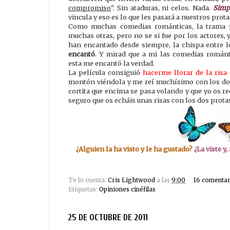
compromiso
". Sin ataduras, ni celos. Nada.
Simp
vincula y eso es lo que les pasará a nuestros prot
Como muchas comedias románticas, la trama 
muchas otras, pero no se si fue por los actores,
han encantado desde siempre, la chispa entre los
encantó
. Y mirad que a mi las comedias románt
esta me encantó la verdad.
La película consiguió
hacerme llorar de la risa
montón viéndola y me reí muchísimo con los dos
cortita que encima se pasa volando y que yo os r
seguro que os echáis unas risas con los dos prota
¿Alguien la ha visto y le ha gustado?
¿La viste y
Te lo cuenta:
Cris Lightwood
a las
9:00
16 comentar
Etiquetas:
Opiniones cinéfilas
25 DE OCTUBRE DE 2011