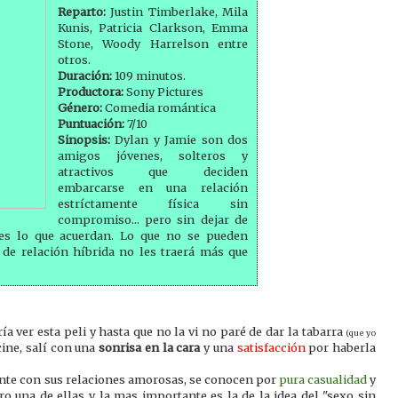
Reparto:
Justin Timberlake, Mila
Kunis, Patricia Clarkson, Emma
Stone, Woody Harrelson entre
otros.
Duración:
109 minutos.
Productora:
Sony Pictures
Género:
Comedia romántica
Puntuación:
7/10
Sinopsis:
Dylan y Jamie son dos
amigos jóvenes, solteros y
atractivos que deciden
embarcarse en una relación
estríctamente física sin
compromiso... pero sin dejar de
 es lo que acuerdan. Lo que no se pueden
 de relación híbrida no les traerá más que
a ver esta peli y hasta que no la vi no paré de dar la tabarra
(que yo
cine, salí con una
sonrisa en la cara
y una
satisfacción
por haberla
ente con sus relaciones amorosas, se conocen por
pura casualidad
y
o una de ellas y la mas importante es la de la idea del "
sexo sin