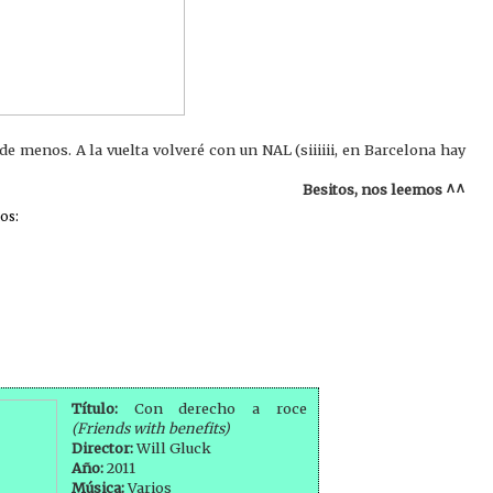
 menos. A la vuelta volveré con un NAL (siiiiii, en Barcelona hay
Besitos, nos leemos ^^
os:
Título:
Con derecho a roce
(Friends with benefits)
Director:
Will Gluck
Año:
2011
Música:
Varios