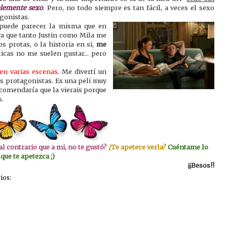
lemente sexo
. Pero, no todo siempre es tan fácil, a veces el sexo
agonistas.
puede parecer la misma que en
 ya que tanto Justin como Mila me
 protas, o la historia en si,
me
icas no me suelen gustar... pero
 en varias escenas
. Me divertí un
 protagonistas. Es una peli muy
ecomendaría que la vierais porque
s.
, al contrario que a mi, no te gustó?
¿Te apetece verla?
Cuéntame lo
que te apetezca ;)
¡¡Besos!!
ios: