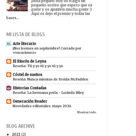
¡Hola peques! Hoy os traigo un
pequeño sorteo que espero que os
guste y os apuntéis mucha gente :)
Aquí os dejo el premio y todas las
bases...
MI LISTA DE BLOGS
Arte literario
¡Nos leemos en septiembre! Cerrado por
«vacaciones»
El Rincón de Leyna
Reseña: Tú y yo tú y yo tú y yo
Cóctel de sueños
Reseña: Nunca mientas de Freida McFadden
Historias Contadas
Reseña: La hermana perla - Lucinda Riley
Generación Reader
Novedades editoriales: mayo 2026
Mostrar todo
BLOG ARCHIVE
2021
(2)
►