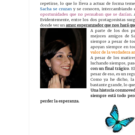
repetirse, lo que lo lleva a actuar de forma tem
Sacha se cruzan
y se conocen, intercambiando e
oportunidades que no pensaban que se darían
.
Evidentemente, entre los dos protagonistas surg
donde ver un
amor esperanzador que nos hará qu
A parte de los dos p
mejores amigos de S
siempre a pesar de to
apoyan siempre en todo
valor de la verdadera a
A pesar de los matices
luchando siempre, pase
con un final trágico
. E
pesar de eso, es un reg
Como ya he dicho, la
bastante grande, lo que 
Una historia conmovedor
siempre está todo per
perder la esperanza.