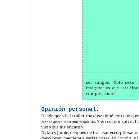
ser amigos. "Solo sexo"
imaginar es que este tipo
complicaciones.
Opinión
personal
:
Desde que ví el trailer me obsesioné con que querí
. Y en cuanto salí del 
cuando quiero se ser muy pesada xD)
visto que me encantó.
Dylan y Jamie, después de fracasar estrepitosam
descubren que tienen varias cosas en común, per