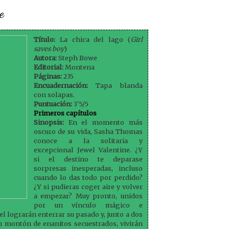
e
Título:
La chica del lago (
Girl
saves boy
)
Autora:
Steph Bowe
Editorial:
Montena
Páginas:
235
Encuadernación:
Tapa blanda
con solapas.
Puntuación:
3'5/5
Primeros capítulos
Sinopsis:
En el momento más
oscuro de su vida, Sasha Thomas
conoce a la solitaria y
excepcional Jewel Valentine. ¿Y
si el destino te deparase
sorpresas inesperadas, incluso
cuando lo das todo por perdido?
¿Y si pudieras coger aire y volver
a empezar? Muy pronto, unidos
por un vínculo mágico e
el lograrán enterrar su pasado y, junto a dos
 montón de enanitos secuestrados, vivirán